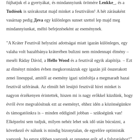
fújhatjuk el a gyertyákat, és mindannyiunk örömére
Lenkke
_, és a
Tudósok
is szórakoztat majd minket a fesztiválon! A hét zárásaként
vasárnap pedig
Дeva
egy különleges sunset szettel lep majd meg
mindannyiunkat, méltó befejezéseként az eseménynek.
“A Kráter Fesztivál helyszíni adottságai miatt igazán különleges, egy
valaha volt bazaltbánya kráterében bulizni nem mindennapi élmény –
meséli Ráday Dávid, a
Hello Wood
és a fesztivál egyik alapítója. – Ezt
az élményt minden évben megkoronázzuk egy igazán jól összerakott
zenei lineuppal, amitől az esemény igazi színfoltja a megmaradt hazai
fesztivál szférának. Az elmúlt hét lesújtó fesztivál hírei minket is
nagyon érzékenyen érintettek, hiszen mi is nagy erőkkel küzdünk, hogy
évről évre megvalósítsuk ezt az eseményt, ehhez idén a közönségünkre
és támogatóinkra is – minden eddiginél jobban – szükségünk van!
Elképzelni sem tudjuk, milyen nehéz lehet sok idő után búcsúzni, a
következő év nálunk is mindig bizonytalan, de egyelőre optimisták
vagyunk, ha egyre többen vagyunk az rengeteg erőt ad a folytatáshoz!”