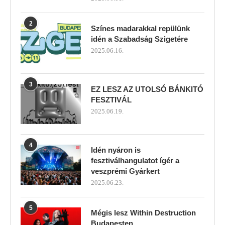
2
Színes madarakkal repülünk
idén a Szabadság Szigetére
2025.06.16.
3
EZ LESZ AZ UTOLSÓ BÁNKITÓ
FESZTIVÁL
2025.06.19.
4
Idén nyáron is
fesztiválhangulatot ígér a
veszprémi Gyárkert
2025.06.23.
5
Mégis lesz Within Destruction
Budapesten