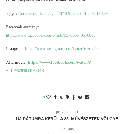
között megrendezésre kerülő Kráter fesztiválra
Jegyek:
https://cooltix.hu/event/6716957abef58ce4983e86e9
Facebook esemény:
https://www.facebook.com/events/557030943516085
Instagram:
https://www.instagram.com/kraterfesztival/
Aftermovie:
https://www.facebook.com/watch/?
v=1095701851968013
0
previous post
ÚJ DÁTUMRA KERÜL A 35. MŰVÉSZETEK VÖLGYE
next post