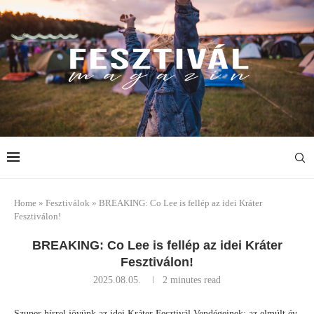
Home
»
Fesztiválok
»
BREAKING: Co Lee is fellép az idei Kráter
Fesztiválon!
BREAKING: Co Lee is fellép az idei Kráter
Fesztiválon!
2025.08.05.
2 minutes read
Szuper hírrel jövünk az idei Kráter Fesztivál Vendégeinek: az elmúlt év