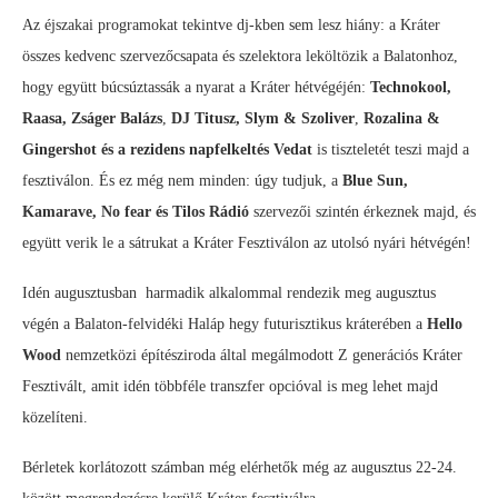
Az éjszakai programokat tekintve dj-kben sem lesz hiány: a Kráter
összes kedvenc szervezőcsapata és szelektora leköltözik a Balatonhoz,
hogy együtt búcsúztassák a nyarat a Kráter hétvégéjén:
Technokool,
Raasa, Zságer Balázs
,
DJ Titusz,
Slym & Szoliver
,
Rozalina &
Gingershot és a rezidens napfelkeltés Vedat
is tiszteletét teszi majd a
fesztiválon. És ez még nem minden: úgy tudjuk, a
Blue Sun,
Kamarave, No fear és Tilos Rádió
szervezői szintén érkeznek majd, és
együtt verik le a sátrukat a Kráter Fesztiválon az utolsó nyári hétvégén!
Idén augusztusban harmadik alkalommal rendezik meg augusztus
végén a Balaton-felvidéki Haláp hegy futurisztikus kráterében a
Hello
Wood
nemzetközi építésziroda által megálmodott Z generációs Kráter
Fesztivált, amit idén többféle transzfer opcióval is meg lehet majd
közelíteni.
Bérletek korlátozott számban még elérhetők még az augusztus 22-24.