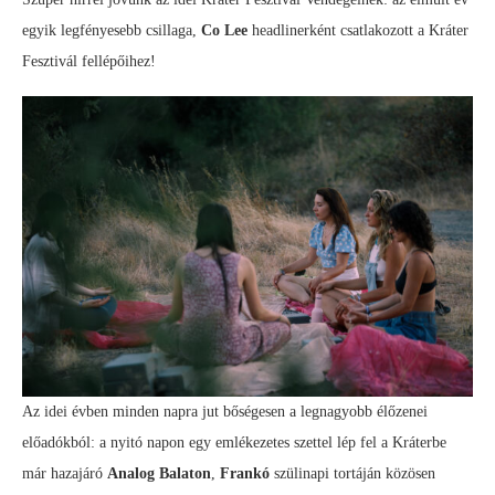
egyik legfényesebb csillaga,
Co Lee
headlinerként csatlakozott a Kráter
Fesztivál fellépőihez!
Az idei évben minden napra jut bőségesen a legnagyobb élőzenei
előadókból: a nyitó napon egy emlékezetes szettel lép fel a Kráterbe
már hazajáró
Analog Balaton
,
Frankó
szülinapi tortáján közösen