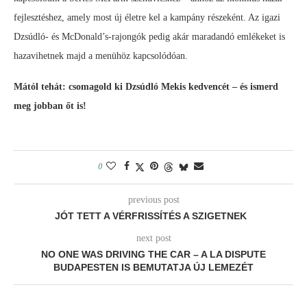
fejlesztéshez, amely most új életre kel a kampány részeként. Az igazi
Dzsúdló- és McDonald’s-rajongók pedig akár maradandó emlékeket is
hazavihetnek majd a menühöz kapcsolódóan.
Mától tehát: csomagold ki Dzsúdló Mekis kedvencét – és ismerd
meg jobban őt is!
0
previous post
JÓT TETT A VÉRFRISSÍTÉS A SZIGETNEK
next post
NO ONE WAS DRIVING THE CAR – A LA DISPUTE
BUDAPESTEN IS BEMUTATJA ÚJ LEMEZÉT