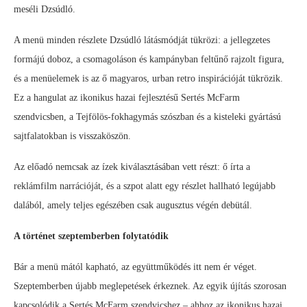
meséli Dzsúdló.
A menü minden részlete Dzsúdló látásmódját tükrözi: a jellegzetes
formájú doboz, a csomagoláson és kampányban feltűnő rajzolt figura,
és a menüelemek is az ő magyaros, urban retro inspirációját tükrözik.
Ez a hangulat az ikonikus hazai fejlesztésű Sertés McFarm
szendvicsben, a Tejfölös-fokhagymás szószban és a kisteleki gyártású
sajtfalatokban is visszaköszön.
Az előadó nemcsak az ízek kiválasztásában vett részt: ő írta a
reklámfilm narrációját, és a szpot alatt egy részlet hallható legújabb
dalából, amely teljes egészében csak augusztus végén debütál.
A történet szeptemberben folytatódik
Bár a menü mától kapható, az együttműködés itt nem ér véget.
Szeptemberben újabb meglepetések érkeznek. Az egyik újítás szorosan
kapcsolódik a Sertés McFarm szendvicshez – ahhoz az ikonikus hazai