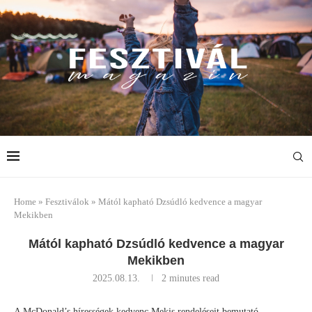
Home
»
Fesztiválok
»
Mától kapható Dzsúdló kedvence a magyar
Mekikben
Mától kapható Dzsúdló kedvence a magyar
Mekikben
2025.08.13.
2 minutes read
A McDonald’s hírességek kedvenc Mekis rendeléseit bemutató