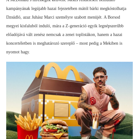
kampányának legújabb hazai fejezetében mától bárki megkóstolhatja
Dzsúdló, azaz Juhász Marci személyre szabott menüjét. A Borsod
megyei kisfaluból induló, mára a Z-generáció egyik legnépszerűbb
előadójává vált zenész nemcsak a zenei toplistákon, hanem a hazai
koncertéletben is meghatározó szereplő – most pedig a Mekiben is
nyomot hagy.