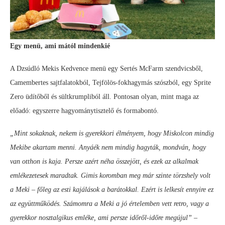
Egy menü, ami mától mindenkié
A Dzsúdló Mekis Kedvence menü egy Sertés McFarm szendvicsből,
Camembertes sajtfalatokból, Tejfölös-fokhagymás szószból, egy Sprite
Zero üdítőből és sültkrumpliból áll. Pontosan olyan, mint maga az
előadó: egyszerre hagyománytisztelő és formabontó.
„Mint sokaknak, nekem is gyerekkori élményem, hogy Miskolcon mindig
Mekibe akartam menni. Anyáék nem mindig hagyták, mondván, hogy
van otthon is kaja. Persze azért néha összejött, és ezek az alkalmak
emlékezetesek maradtak. Gimis koromban meg már szinte törzshely volt
a Meki – főleg az esti kajálások a barátokkal. Ezért is lelkesít ennyire ez
az együttműködés. Számomra a Meki a jó értelemben vett retro, vagy a
gyerekkor nosztalgikus emléke, ami persze időről-időre megújul”
–