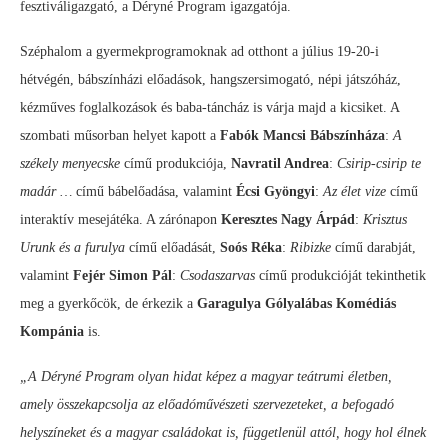
fesztiváligazgató, a Déryné Program igazgatója.
Széphalom a gyermekprogramoknak ad otthont a július 19-20-i
hétvégén, bábszínházi előadások, hangszersimogató, népi játszóház,
kézműves foglalkozások és baba-táncház is várja majd a kicsiket. A
szombati műsorban helyet kapott a
Fabók Mancsi Bábszínháza
:
A
székely menyecske
című produkciója,
Navratil Andrea
:
Csirip-csirip te
madár …
című bábelőadása, valamint
Écsi Gyöngyi
:
Az élet vize
című
interaktív mesejátéka. A zárónapon
Keresztes Nagy Árpád
:
Krisztus
Urunk és a furulya
című előadását,
Soós Réka
:
Ribizke
című darabját,
valamint
Fejér Simon Pál
:
Csodaszarvas
című produkcióját tekinthetik
meg a gyerkőcök, de érkezik a
Garagulya Gólyalábas Komédiás
Kompánia
is.
„A Déryné Program olyan hidat képez a magyar teátrumi életben,
amely összekapcsolja az előadóművészeti szervezeteket, a befogadó
helyszíneket és a magyar családokat is, függetlenül attól, hogy hol élnek