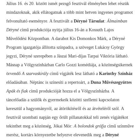
Július 16. és 20. között ismét pezsgő fesztivál élményben lehet részük
mindazoknak, akik ellátogatnak a több mint hetven ingyenes programot
felvonultató eseményre. A fesztivált a
Déryné Társulat
:
Álmaimban
Déryné
című produkciója nyitja július 16-án a Kossuth Lajos
Művelődési Központban. A darabot Kis Domonkos Márk, a Déryné
Program igazgatója állította színpadra, a szöveget Lukácsy György
jegyzi, Déryné szerepében a Jászai Mari-díjas Tarpai Viktória látható.
Másnap a Völgyszínházban Carlo Gozzi komédiája, a közönségsikernek
örvendő
A szarvaskirály
című vígjáték lesz látható a
Karinthy Színház
előadásában. Néptánc is színesíti a repertoárt, a
Duna Művészegyüttes
Apák és fiak
című produkcióját hozza el a Völgyszínházba. A
táncelőadás a szülők és gyermekeik közötti szellemi kapcsolaton
keresztül a hagyományról, az átörökítésről és az átvételéről szól. A
fesztivál szombati napján egy őrült pillanatokkal teli zenés vígjátékot
tekinthet meg a közönség, Jókai Mór:
A bolondok grófja
című színműve
merész, kortárs környezetbe helyezve elevenedik meg a
Déryné