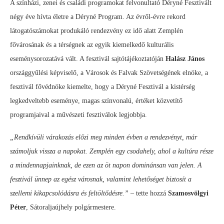
A színházi, zenei és családi programokat felvonultató Déryné Fesztivált
négy éve hívta életre a Déryné Program. Az évről-évre rekord
látogatószámokat produkáló rendezvény ez idő alatt Zemplén
fővárosának és a térségnek az egyik kiemelkedő kulturális
eseménysorozatává vált. A fesztivál sajtótájékoztatóján
Halász János
országgyűlési képviselő, a Városok és Falvak Szövetségének elnöke, a
fesztivál fővédnöke kiemelte, hogy a Déryné Fesztivál a kistérség
legkedveltebb eseménye, magas színvonalú, értéket közvetítő
programjaival a művészeti fesztiválok legjobbja.
„Rendkívüli várakozás előzi meg minden évben a rendezvényt, már
számoljuk vissza a napokat. Zemplén egy csodahely, ahol a kultúra része
a mindennapjainknak, de ezen az öt napon dominánsan van jelen. A
fesztivál ünnep az egész városnak, valamint lehetőséget biztosít a
szellemi kikapcsolódásra és feltöltődésre.”
– tette hozzá
Szamosvölgyi
Péter
, Sátoraljaújhely polgármestere.