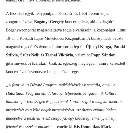
lemezt Grammy-jelöléshez is felterjesztették.
A fesztivál egyik fénypontja, a Kossuth- és Liszt Ferenc-díjas
zongoraművész,
Bogányi Gergely
koncertje lesz, aki a világhírű
Bogányi-zongorát megszólaltatva fogja elvarázsolni a közönséget július
19-én a Kossuth Lajos Művelődési Központban. A borospincék övezte
magával ragadó Zsólyomkai pincesoron lép fel
Újhelyi Kinga, Pataki
Szilvia
,
Szűcs Nelli és Tarpai Viktória
, valamint
Papp Sándor
gitárművész. A
Kaláka
: ’Csak az egészség meglegyen’ címre keresztelt
koncertjével örvendezteti meg a közönséget.
„A fesztivál a Déryné Program működésének esszenciája, amely a
Határtalan Program elindulásával teljesedett be igazán. A kultúra
hidakat épít közösségek és generációk között, segíti a magyar identitás
megőrzését és a közösségek megerősítését. Az ötéves évfordulónkat
ünnepelve a fesztivál is ezt szolgálja, egy közösségi élmény, amely
felemel és összeköt minket.”
– emelte ki
Kis Domonkos Márk