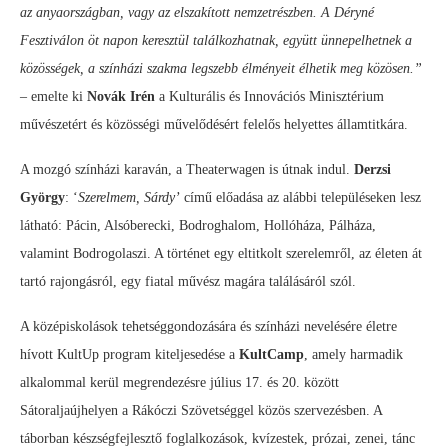
az anyaországban, vagy az elszakított nemzetrészben. A Déryné
Fesztiválon öt napon keresztül találkozhatnak, együtt ünnepelhetnek a
közösségek, a színházi szakma legszebb élményeit élhetik meg közösen.”
– emelte ki
Novák Irén
a Kulturális és Innovációs Minisztérium
művészetért és közösségi művelődésért felelős helyettes államtitkára.
A mozgó színházi karaván, a Theaterwagen is útnak indul.
Derzsi
György
: ‘
Szerelmem, Sárdy’
című előadása az alábbi településeken lesz
látható: Pácin, Alsóberecki, Bodroghalom, Hollóháza, Pálháza,
valamint Bodrogolaszi. A történet egy eltitkolt szerelemről, az életen át
tartó rajongásról, egy fiatal művész magára találásáról szól.
A középiskolások tehetséggondozására és színházi nevelésére életre
hívott KultUp program kiteljesedése a
KultCamp
, amely harmadik
alkalommal kerül megrendezésre július 17. és 20. között
Sátoraljaújhelyen a Rákóczi Szövetséggel közös szervezésben. A
táborban készségfejlesztő foglalkozások, kvízestek, prózai, zenei, tánc