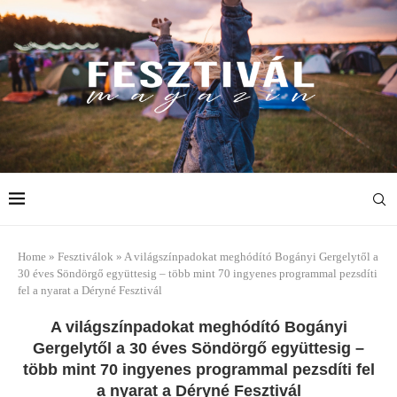
Home
»
Fesztiválok
»
A világszínpadokat meghódító Bogányi Gergelytől a
30 éves Söndörgő együttesig – több mint 70 ingyenes programmal pezsdíti
fel a nyarat a Déryné Fesztivál
A világszínpadokat meghódító Bogányi
Gergelytől a 30 éves Söndörgő együttesig –
több mint 70 ingyenes programmal pezsdíti fel
a nyarat a Déryné Fesztivál