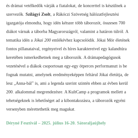
és drámai vetélkedők várják a fiatalokat, de koncerttel is készülnek a
szervezők.
Szilágyi Zsolt
, a Rákóczi Szövetség hálózatfejlesztési
igazgatója elmondta, hogy idén kétszer több táborozót, összesen 700
diákot várnak a táborba Magyarországról, valamint a határon túlról. A
tematika idén a
Jókai 200
emlékévhez kapcsolódik. Jókai Mór életének
fontos pillanataival, regényeivel és híres karaktereivel egy kalandtúra
keretében ismerkedhetnek meg a táborozók. A drámapedagógusok
vezetésével a diákok csoportosan egy-egy ötperces performanszt is be
fognak mutatni, amelynek eredményeképpen feltárul Jókai életútja, de
lesz „Anna-bál” is, ami a legenda szerint szintén ebben az évben kerül
200. alkalommal megrendezésre. A KultCamp a programok mellett a
tehetségeknek is lehetőséget ad a kibontakozásra, a táborozók egyéni
versenyben mérettethetik meg magukat.
Déryné Fesztivál – 2025. július 16-20. Sátoraljaújhely