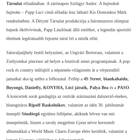
Társulat
előadásában. A zárónapon Szilágyi Andor:
A bajnokok
bajnoka – Papp Laci
című előadás lesz látható Kis Domonkos Márk
rendezésében. A Déryné Társulat produkciója a háromszoros olimpiai
bajnok ökölvívónak, Papp Lászlónak állít emléket, a legendás sportoló
életének legdrámaibb fejezete tárul fel a nézők előtt.
Sátoraljaújhely festői helyszínei, az Ungvári Borterasz, valamint a
Zsólyomkai pincesor ad helyet a fesztivál zenei programjainak. A pop-
rock és country műfajtól a népzenén-világzenén át a vérpezsdítő
jamaikai ska-ig széles a felhozatal. Fellép a
4S Street
,
biankahaidu,
Boyongó, Dánielfy, KONYHA, Lóci játszik, Palya Bea
és a
PASO
.
A koncertek sorát gazdagítja az osztrák származású dalszerző-énekes,
bluesgitáros
Ripoff Raskolnikov
, valamint az idén 30. jubileumát
ünneplő
Söndörgő
együttes fellépése, akiknek bőven van mit
ünnepelniük, hiszen a tavaly megjelent
Gyezz
névre keresztelt
albumukkal a World Music Charts Europe élére kerültek, valamint a