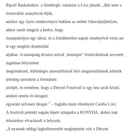
Ripoff Raskolnikov, a Söndörgő, valamint a Lóci játszik. „Bár nem a
fesztiválok aranykorát éljük,
amikor egy ilyen rendezvényre bukkan az ember Sátoraljaújhelyen,
akkor ismét megjön a kedve, hogy
összepakoljon egy sátrat, és a feledhetetlen napok reményével verje azt
le egy meghitt domboldal
aljában. A manapság divatos szóval „boutique” fesztiváloknak nevezett,
izgalmas helyszínen
megrendezett, különleges atmoszférával bíró megmozdulások jelentik
jelenleg szerintem a formátum
jövőjét, és remélem, hogy a Déryné Fesztivál is egy lesz azok közül,
amiket zenész és látogató
egyaránt szívesen látogat.” – foglalta össze élményeit Csorba Lóci.
A fesztivál pénteki napján lépett színpadra a KONYHA, akiket már
érkezéskor elvarázsolt a helyszín.
„A nyarunk eddigi legkellemesebb meglepetése volt a Déryné