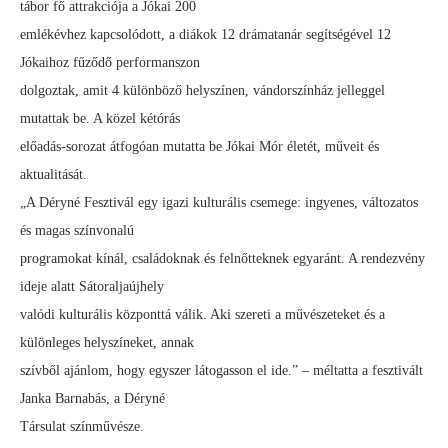
tábor fő attrakciója a Jókai 200
emlékévhez kapcsolódott, a diákok 12 drámatanár segítségével 12
Jókaihoz fűződő performanszon
dolgoztak, amit 4 különböző helyszínen, vándorszínház jelleggel
mutattak be. A közel kétórás
előadás-sorozat átfogóan mutatta be Jókai Mór életét, műveit és
aktualitását.
„A Déryné Fesztivál egy igazi kulturális csemege: ingyenes, változatos
és magas színvonalú
programokat kínál, családoknak és felnőtteknek egyaránt. A rendezvény
ideje alatt Sátoraljaújhely
valódi kulturális központtá válik. Aki szereti a művészeteket és a
különleges helyszíneket, annak
szívből ajánlom, hogy egyszer látogasson el ide.” – méltatta a fesztivált
Janka Barnabás, a Déryné
Társulat színművésze.