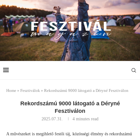
Home
»
Fesztiválok
»
Rekordszámú 9000 látogató a Déryné Fesztiválon
Rekordszámú 9000 látogató a Déryné
Fesztiválon
2025.07.31.
4 minutes read
A művészeket is megihlető festői táj, közösségi élmény és rekordszámú