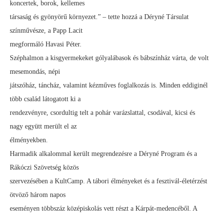
koncertek, borok, kellemes
társaság és gyönyörű környezet.” – tette hozzá a Déryné Társulat
színművésze, a Papp Lacit
megformáló Havasi Péter.
Széphalmon a kisgyermekeket gólyalábasok és bábszínház várta, de volt
mesemondás, népi
játszóház, táncház, valamint kézműves foglalkozás is. Minden eddiginél
több család látogatott ki a
rendezvényre, csordultig telt a pohár varázslattal, csodával, kicsi és
nagy együtt merült el az
élményekben.
Harmadik alkalommal került megrendezésre a Déryné Program és a
Rákóczi Szövetség közös
szervezésében a KultCamp. A tábori élményeket és a fesztivál-életérzést
ötvöző három napos
eseményen többszáz középiskolás vett részt a Kárpát-medencéből. A