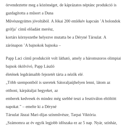
örvendeztette meg a közönséget, de káprázatos néptánc produkció is
gazdagította a műsort a Duna
Művészegyüttes jóvoltából. A Jókai 200 emlékév kapcsán ’A bolondok
grófja’ című előadást merész,
kortárs környezetbe helyezve mutatta be a Déryné Társulat. A
zárónapon ’A bajnokok bajnoka –
Papp Laci című produkciót volt látható, amely a háromszoros olimpiai
bajnok ökölvívó, Papp László
életének legdrámaibb fejezetét tárta a nézők elé.
„Több szempontból is szeretek Sátoraljaújhelyen lenni, látom az
otthoni, kárpátaljai hegyeket, az
emberek kedvesek és mindez még szebbé teszi a fesztiválon eltöltött
napokat.” – emelte ki a Déryné
Társulat Jászai Mari-díjas színművésze, Tarpai Viktória.
„Számomra az év egyik legjobb időszaka ez az 5 nap. Nyár, színház,