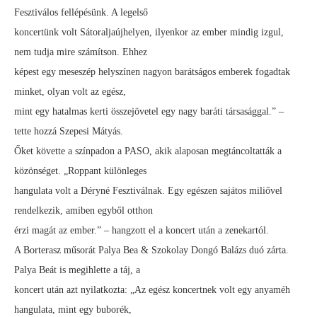
Fesztiválos fellépésünk. A legelső
koncertünk volt Sátoraljaújhelyen, ilyenkor az ember mindig izgul,
nem tudja mire számítson. Ehhez
képest egy meseszép helyszínen nagyon barátságos emberek fogadtak
minket, olyan volt az egész,
mint egy hatalmas kerti összejövetel egy nagy baráti társasággal.” –
tette hozzá Szepesi Mátyás.
Őket követte a színpadon a PASO, akik alaposan megtáncoltatták a
közönséget. „Roppant különleges
hangulata volt a Déryné Fesztiválnak. Egy egészen sajátos miliővel
rendelkezik, amiben egyből otthon
érzi magát az ember.” – hangzott el a koncert után a zenekartól.
A Borterasz műsorát Palya Bea & Szokolay Dongó Balázs duó zárta.
Palya Beát is megihlette a táj, a
koncert után azt nyilatkozta: „Az egész koncertnek volt egy anyaméh
hangulata, mint egy buborék,