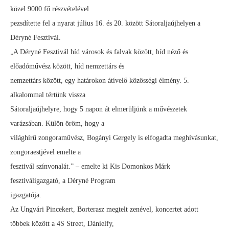
közel 9000 fő részvételével
pezsdítette fel a nyarat július 16. és 20. között Sátoraljaújhelyen a
Déryné Fesztivál.
„A Déryné Fesztivál híd városok és falvak között, híd néző és
előadóművész között, híd nemzettárs és
nemzettárs között, egy határokon átívelő közösségi élmény. 5.
alkalommal tértünk vissza
Sátoraljaújhelyre, hogy 5 napon át elmerüljünk a művészetek
varázsában. Külön öröm, hogy a
világhírű zongoraművész, Bogányi Gergely is elfogadta meghívásunkat,
zongoraestjével emelte a
fesztivál színvonalát.” – emelte ki Kis Domonkos Márk
fesztiváligazgató, a Déryné Program
igazgatója.
Az Ungvári Pincekert, Borterasz megtelt zenével, koncertet adott
többek között a 4S Street, Dánielfy,