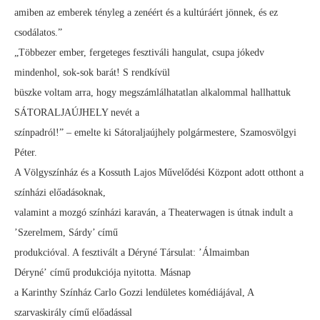
amiben az emberek tényleg a zenéért és a kultúráért jönnek, és ez
csodálatos.”
„Többezer ember, fergeteges fesztiváli hangulat, csupa jókedv
mindenhol, sok-sok barát! S rendkívül
büszke voltam arra, hogy megszámlálhatatlan alkalommal hallhattuk
SÁTORALJAÚJHELY nevét a
színpadról!” – emelte ki Sátoraljaújhely polgármestere, Szamosvölgyi
Péter.
A Völgyszínház és a Kossuth Lajos Művelődési Központ adott otthont a
színházi előadásoknak,
valamint a mozgó színházi karaván, a Theaterwagen is útnak indult a
’Szerelmem, Sárdy’ című
produkcióval. A fesztivált a Déryné Társulat: ’Álmaimban
Déryné’ című produkciója nyitotta. Másnap
a Karinthy Színház Carlo Gozzi lendületes komédiájával, A
szarvaskirály című előadással